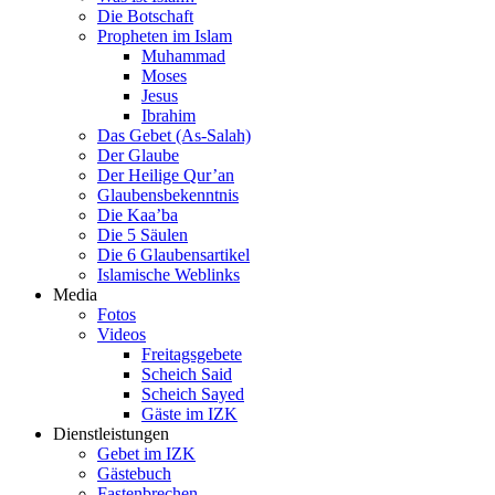
Die Botschaft
Propheten im Islam
Muhammad
Moses
Jesus
Ibrahim
Das Gebet (As-Salah)
Der Glaube
Der Heilige Qur’an
Glaubensbekenntnis
Die Kaa’ba
Die 5 Säulen
Die 6 Glaubensartikel
Islamische Weblinks
Media
Fotos
Videos
Freitagsgebete
Scheich Said
Scheich Sayed
Gäste im IZK
Dienstleistungen
Gebet im IZK
Gästebuch
Fastenbrechen