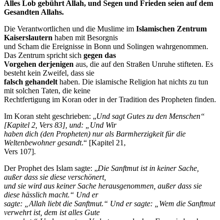
Alles Lob gebührt Allah, und Segen und Frieden seien auf dem
Gesandten Allahs.
Die Verantwortlichen und die Muslime im
Islamischen Zentrum
Kaiserslautern
haben mit Besorgnis
und Scham die Ereignisse in Bonn und Solingen wahrgenommen.
Das Zentrum spricht sich
gegen das
Vorgehen derjenigen
aus, die auf den Straßen Unruhe stifteten. Es
besteht kein Zweifel, dass sie
falsch gehandelt
haben. Die islamische Religion hat nichts zu tun
mit solchen Taten, die keine
Rechtfertigung im Koran oder in der Tradition des Propheten finden.
Im Koran steht geschrieben: „
Und sagt Gutes zu den Menschen“
[Kapitel 2, Vers 83], und: „Und Wir
haben dich (den Propheten) nur als Barmherzigkeit für die
Weltenbewohner gesandt
.“ [Kapitel 21,
Vers 107].
Der Prophet des Islam sagte: „
Die Sanftmut ist in keiner Sache,
außer dass sie diese verschönert,
und sie wird aus keiner Sache herausgenommen, außer dass sie
diese hässlich macht.“ Und er
sagte: „Allah liebt die Sanftmut.“ Und er sagte: „Wem die Sanftmut
verwehrt ist, dem ist alles Gute