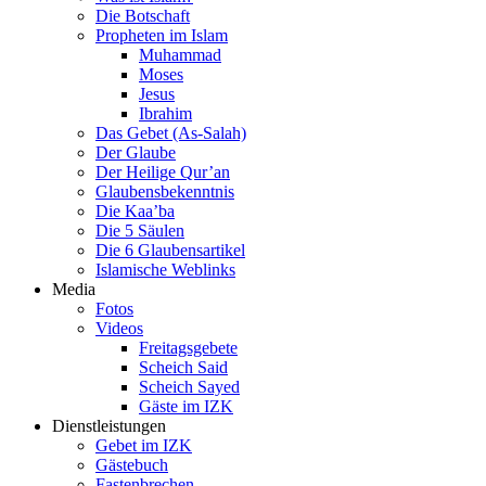
Die Botschaft
Propheten im Islam
Muhammad
Moses
Jesus
Ibrahim
Das Gebet (As-Salah)
Der Glaube
Der Heilige Qur’an
Glaubensbekenntnis
Die Kaa’ba
Die 5 Säulen
Die 6 Glaubensartikel
Islamische Weblinks
Media
Fotos
Videos
Freitagsgebete
Scheich Said
Scheich Sayed
Gäste im IZK
Dienstleistungen
Gebet im IZK
Gästebuch
Fastenbrechen