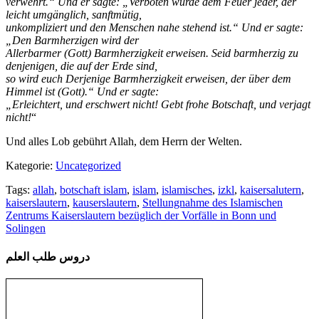
verwehrt.“ Und er sagte: „Verboten wurde dem Feuer jeder, der
leicht umgänglich, sanftmütig,
unkompliziert und den Menschen nahe stehend ist.“ Und er sagte:
„Den Barmherzigen wird der
Allerbarmer (Gott) Barmherzigkeit erweisen. Seid barmherzig zu
denjenigen, die auf der Erde sind,
so wird euch Derjenige Barmherzigkeit erweisen, der über dem
Himmel ist (Gott).“ Und er sagte:
„Erleichtert, und erschwert nicht! Gebt frohe Botschaft, und verjagt
nicht!
“
Und alles Lob gebührt Allah, dem Herrn der Welten.
Kategorie:
Uncategorized
Tags:
allah
,
botschaft islam
,
islam
,
islamisches
,
izkl
,
kaisersalutern
,
kaiserslautern
,
kauserslautern
,
Stellungnahme des Islamischen
Zentrums Kaiserslautern bezüglich der Vorfälle in Bonn und
Solingen
دروس طلب العلم