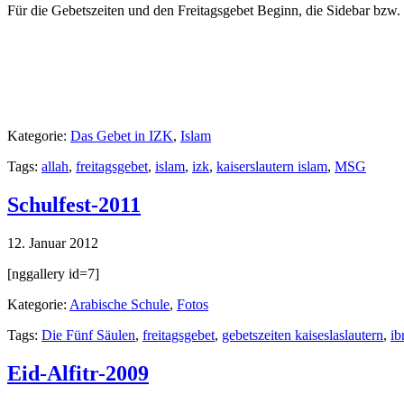
Für die Gebetszeiten und den Freitagsgebet Beginn, die Sidebar bzw.
Kategorie:
Das Gebet in IZK
,
Islam
Tags:
allah
,
freitagsgebet
,
islam
,
izk
,
kaiserslautern islam
,
MSG
Schulfest-2011
12. Januar 2012
[nggallery id=7]
Kategorie:
Arabische Schule
,
Fotos
Tags:
Die Fünf Säulen
,
freitagsgebet
,
gebetszeiten kaiseslaslautern
,
ib
Eid-Alfitr-2009