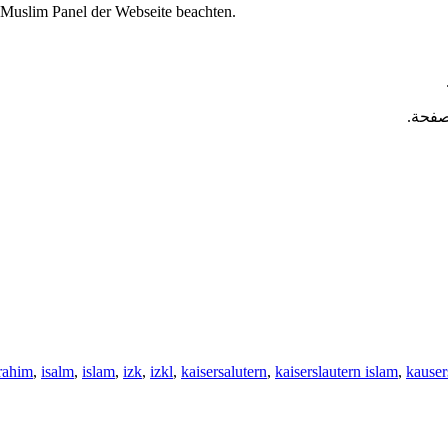
 Muslim Panel der Webseite beachten.
.صفحة
rahim
,
isalm
,
islam
,
izk
,
izkl
,
kaisersalutern
,
kaiserslautern islam
,
kauser