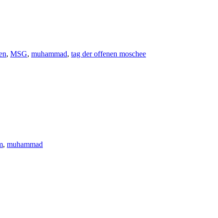
en
,
MSG
,
muhammad
,
tag der offenen moschee
m
,
muhammad