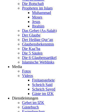
Die Botschaft
Propheten im Islam
Muhammad
Moses
Jesus
Ibrahim
Das Gebet (As-Salah)
Der Glaube
Der Heilige Qur’an
Glaubensbekenntnis
Die Kaa’ba
Die 5 Säulen
Die 6 Glaubensartikel
Islamische Weblinks
Media
Fotos
Videos
Freitagsgebete
Scheich Said
Scheich Sayed
Gäste im IZK
Dienstleistungen
Gebet im IZK
Gästebuch
Fastenbrechen