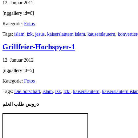
12. Januar 2012
[nggallery id=6]
Kategorie:
Fotos
Tags:
islam
,
izk
,
jesus
,
kaiserslautern islam
,
kauserslautern
,
konvertier
Grillfeier-Hochspyer-1
12. Januar 2012
[nggallery id=5]
Kategorie:
Fotos
Tags:
Die botschaft
,
islam
,
izk
,
izkl
,
kaiserslautern
,
kaiserslautern isla
دروس طلب العلم