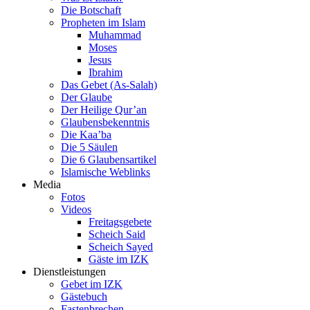
Die Botschaft
Propheten im Islam
Muhammad
Moses
Jesus
Ibrahim
Das Gebet (As-Salah)
Der Glaube
Der Heilige Qur’an
Glaubensbekenntnis
Die Kaa’ba
Die 5 Säulen
Die 6 Glaubensartikel
Islamische Weblinks
Media
Fotos
Videos
Freitagsgebete
Scheich Said
Scheich Sayed
Gäste im IZK
Dienstleistungen
Gebet im IZK
Gästebuch
Fastenbrechen