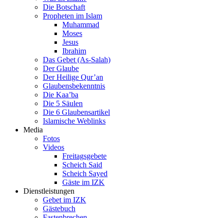
Die Botschaft
Propheten im Islam
Muhammad
Moses
Jesus
Ibrahim
Das Gebet (As-Salah)
Der Glaube
Der Heilige Qur’an
Glaubensbekenntnis
Die Kaa’ba
Die 5 Säulen
Die 6 Glaubensartikel
Islamische Weblinks
Media
Fotos
Videos
Freitagsgebete
Scheich Said
Scheich Sayed
Gäste im IZK
Dienstleistungen
Gebet im IZK
Gästebuch
Fastenbrechen