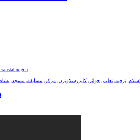
ranstaltungen
نشاط
,
مسجد
,
مسابقة
,
مركز
,
كايزرسلاوترن
,
جوائز
,
تعليم
,
ترفيه
,
إسلام
en