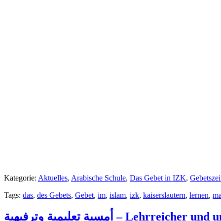
Kategorie:
Aktuelles
,
Arabische Schule
,
Das Gebet in IZK
,
Tags:
das
,
des Gebets
,
Gebet
,
im
,
islam
,
izk
,
kaiserslautern
,
lernen
,
ma
أمسية تعليمية وترفيهية – Lehrr