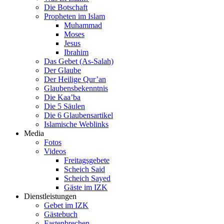
Die Botschaft
Propheten im Islam
Muhammad
Moses
Jesus
Ibrahim
Das Gebet (As-Salah)
Der Glaube
Der Heilige Qur’an
Glaubensbekenntnis
Die Kaa’ba
Die 5 Säulen
Die 6 Glaubensartikel
Islamische Weblinks
Media
Fotos
Videos
Freitagsgebete
Scheich Said
Scheich Sayed
Gäste im IZK
Dienstleistungen
Gebet im IZK
Gästebuch
Fastenbrechen