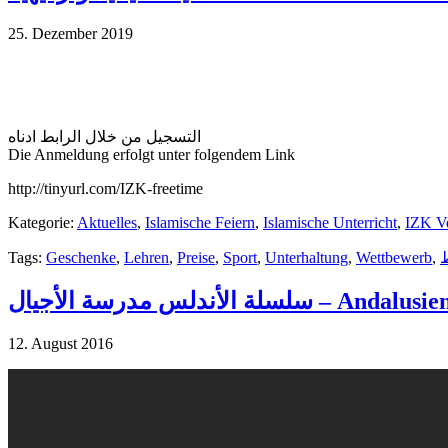
25. Dezember 2019
التسجيل من خلال الرابط ادناه
Die Anmeldung erfolgt unter folgendem Link
http://tinyurl.com/IZK-freetime
Kategorie:
Aktuelles
,
Islamische Feiern
,
Islamische Unterricht
,
IZK Ve
Tags:
Geschenke
,
Lehren
,
Preise
,
Sport
,
Unterhaltung
,
Wettbewerb
,
سلسلة الأندلس مدرسة الأجيال – Andalusi
12. August 2016