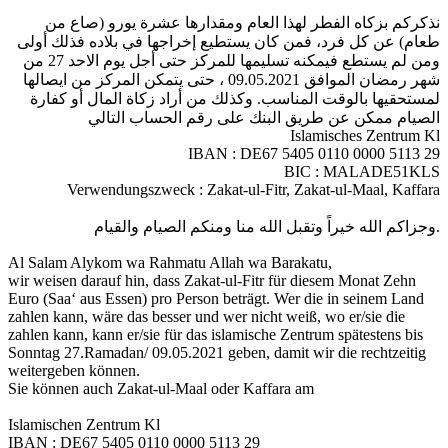
نذكركم بزكاه الفطر لهذا العام ومقدارها عشرة يورو (صاع من
طعام) عن كل فرد، فمن كان يستطيع إخراجها في بلاده فذلك أولى
ومن لم يستطع فيمكنه تسليمها للمركز حتى أجل يوم الاحد 27 من
شهر رمضان الموافق 09.05.2021 ، حتى يتمكن المركز من ايصالها
لمستحقيها بالوقت المناسب. وكذلك من أراد زكاة المال أو كفارة
الصيام ممكن عن طريق البنك على رقم الحساب التالي
Islamisches Zentrum Kl
IBAN : DE67 5405 0110 0000 5113 29
BIC : MALADE51KLS
Verwendungszweck : Zakat-ul-Fitr, Zakat-ul-Maal, Kaffara
وجزاكم الله خيراً وتقبل الله منا ومنكم الصيام والقيام.
Al Salam Alykom wa Rahmatu Allah wa Barakatu,
wir weisen darauf hin, dass Zakat-ul-Fitr für diesem Monat Zehn
Euro (Saa‘ aus Essen) pro Person beträgt. Wer die in seinem Land
zahlen kann, wäre das besser und wer nicht weiß, wo er/sie die
zahlen kann, kann er/sie für das islamische Zentrum spätestens bis
Sonntag 27.Ramadan/ 09.05.2021 geben, damit wir die rechtzeitig
weitergeben können.
Sie können auch Zakat-ul-Maal oder Kaffara am
Islamischen Zentrum Kl
IBAN : DE67 5405 0110 0000 5113 29