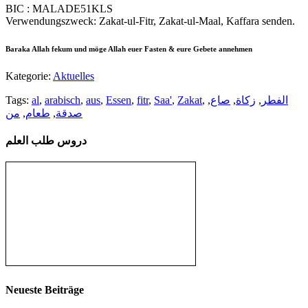
BIC : MALADE51KLS
Verwendungszweck: Zakat-ul-Fitr, Zakat-ul-Maal, Kaffara senden.
Baraka Allah fekum und möge Allah euer Fasten & eure Gebete annehmen
Kategorie:
Aktuelles
Tags:
al
,
arabisch
,
aus
,
Essen
,
fitr
,
Saa'
,
Zakat
,
,
صاع
,
زكاة
,
الفطر
من
,
طعام
,
صدقة
دروس طلب العلم
Neueste Beiträge