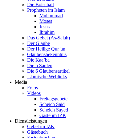
Die Botschaft
Propheten im Islam
Muhammad
Moses
Jesus
Ibrahim
Das Gebet (As-Salah)
Der Glaube
Der Heilige Qur’an
Glaubensbekenntnis
Die Kaa’ba
Die 5 Säulen
Die 6 Glaubensartikel
Islamische Weblinks
Media
Fotos
Videos
Freitagsgebete
Scheich Said
Scheich Sayed
Gäste im IZK
Dienstleistungen
Gebet im IZK
Gästebuch
Fastenbrechen