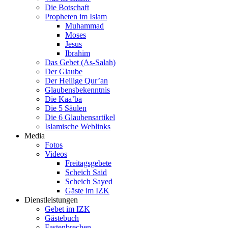
Die Botschaft
Propheten im Islam
Muhammad
Moses
Jesus
Ibrahim
Das Gebet (As-Salah)
Der Glaube
Der Heilige Qur’an
Glaubensbekenntnis
Die Kaa’ba
Die 5 Säulen
Die 6 Glaubensartikel
Islamische Weblinks
Media
Fotos
Videos
Freitagsgebete
Scheich Said
Scheich Sayed
Gäste im IZK
Dienstleistungen
Gebet im IZK
Gästebuch
Fastenbrechen