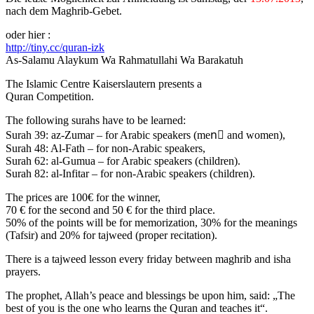
nach dem Maghrib-Gebet.
oder hier :
http://tiny.cc/quran-izk
As-Salamu Alaykum Wa Rahmatullahi Wa Barakatuh
The Islamic Centre Kaiserslautern presents a
Quran Competition.
The following surahs have to be learned:
Surah 39: az-Zumar – for Arabic speakers (menِ and women),
Surah 48: Al-Fath – for non-Arabic speakers,
Surah 62: al-Gumua – for Arabic speakers (children).
Surah 82: al-Infitar – for non-Arabic speakers (children).
The prices are 100€ for the winner,
70 € for the second and 50 € for the third place.
50% of the points will be for memorization, 30% for the meanings
(Tafsir) and 20% for tajweed (proper recitation).
There is a tajweed lesson every friday between maghrib and isha
prayers.
The prophet, Allah’s peace and blessings be upon him, said: „The
best of you is the one who learns the Quran and teaches it“.