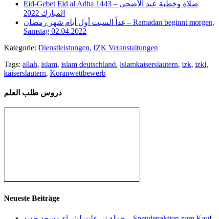
Eid-Gebet Eid al Adha 1443 – صلاة وخطبة عيد الأضحى
المبارك 2022
غداً السبت أول أيام شهر رمضان – Ramadan beginnt morgen,
Samstag 02.04.2022
Kategorie:
Dienstleistungen
,
IZK Veranstaltungen
Tags:
allah
,
islam
,
islam deutschland
,
islamkaiserslautern
,
izk
,
izkl
,
kaiserslautern
,
Koranwettbewerb
دروس طلب العلم
Neueste Beiträge
حملة تبرعات لشراء مسجد جديد – Spendenaktion zum Kauf