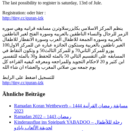
The last possibility to register is saturday, 13rd of Jule.
Registration: oder hier :
http://tiny.cc/quran-izk
ينظم المركز الاسلامي بكايزرسلاوترن مسابقه قرانيه وهي سوره
الزمر للرجال والنساء الناطقين بالعربيه وسوره الفتح لغير الناطقين
بالعربيه وسوره الجمعة للاطفال العرب وسورة الانفطار للاطفال
الغير ناطقين بالعربية وستكون الجائزه عباره عن للمركز الاول100
يورو للمركز الثاني70 و للمركز الثالث50 و وتكون النقاط في
المسابقه على التقسيم التالي 50 بالمئه للحفظ و30 بالمئه للتفسير
ابن كثير و 20 لاحكام التجويد وللمراجعه ومعرفه كيفيه القراءه كل
يوم جمعه بين صلاتي المغرب والعشاء ان شاء الله
للتسجيل اضغط على الرابط
http://tiny.cc/quran-izk
Ähnliche Beiträge
Ramadan Koran Wettbewerb مسابقة رمضان القرآنية 1444 –
2023
Ramadan رمضان 1443 – 2022
Kinderausflug ins Spielpark YABADOO – رحلة لللأطفال
لحديقة الألعاب يابادو