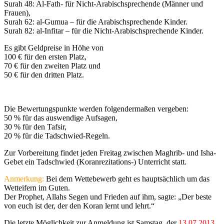
Surah 48: Al-Fath- für Nicht-Arabischsprechende (Männer und
Frauen),
Surah 62: al-Gumua – für die Arabischsprechende Kinder.
Surah 82: al-Infitar – für die Nicht-Arabischsprechende Kinder.
Es gibt Geldpreise in Höhe von
100 € für den ersten Platz,
70 € für den zweiten Platz und
50 € für den dritten Platz.
Die Bewertungspunkte werden folgendermaßen vergeben:
50 % für das auswendige Aufsagen,
30 % für den Tafsir,
20 % für die Tadschwied-Regeln.
Zur Vorbereitung findet jeden Freitag zwischen Maghrib- und Isha-
Gebet ein Tadschwied (Koranrezitations-) Unterricht statt.
Anmerkung:
Bei dem Wettebewerb geht es hauptsächlich um das
Wetteifern im Guten.
Der Prophet, Allahs Segen und Frieden auf ihm, sagte: „Der beste
von euch ist der, der den Koran lernt und lehrt.“
Die letzte Möglichkeit zur Anmeldung ist Samstag, der
13.07.2013
,