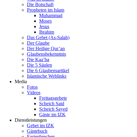
Die Botschaft
Propheten im Islam
Muhammad
Moses
Jesus
Ibrahim
Das Gebet (As-Salah)
Der Glaube
Der Heilige Qur’an
Glaubensbekenntnis
Die Kaa’ba
Die 5 Säulen
Die 6 Glaubensartikel
Islamische Weblinks
Media
Fotos
Videos
Freitagsgebete
Scheich Said
Scheich Sayed
Gäste im IZK
Dienstleistungen
Gebet im IZK
Gästebuch
Fastenbrechen