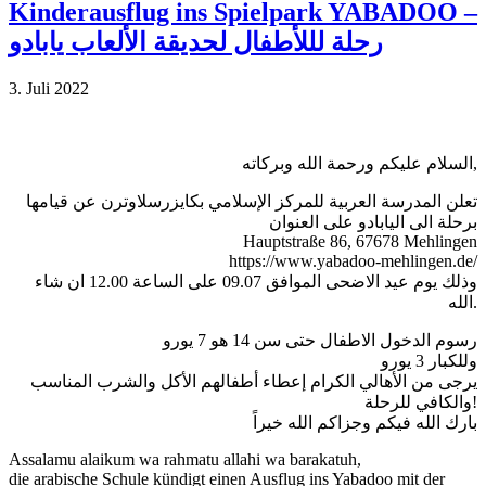
Kinderausflug ins Spielpark YABADOO –
رحلة لللأطفال لحديقة الألعاب يابادو
3. Juli 2022
السلام عليكم ورحمة الله وبركاته,
تعلن المدرسة العربية للمركز الإسلامي بكايزرسلاوترن عن قيامها
برحلة الى اليابادو على العنوان
Hauptstraße 86, 67678 Mehlingen
https://www.yabadoo-mehlingen.de/
وذلك يوم عيد الاضحى الموافق 09.07 على الساعة 12.00 ان شاء
الله.
رسوم الدخول الاطفال حتى سن 14 هو 7 يورو
وللكبار 3 يورو
يرجى من الأهالي الكرام إعطاء أطفالهم الأكل والشرب المناسب
والكافي للرحلة!
بارك الله فيكم وجزاكم الله خيراً
Assalamu alaikum wa rahmatu allahi wa barakatuh,
die arabische Schule kündigt einen Ausflug ins Yabadoo mit der