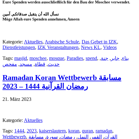
Eure Spenden werden ausschließlich für den Bau der Moschee verwendet.
نسأل الله أن يتقبل صدقاتكم, آمين
Möge Allah eure Spenden annehmen, Ameen
Kategorie:
Aktuelles
,
Arabische Schule
,
Das Gebet in IZK
,
Dienstleistungen
,
IZK Veranstaltungen
,
News KL
,
Videos
Tags:
masjid
,
moschee
,
mosque
,
Paradies
,
spend
,
,
جنة
,
جابر
,
بناء
مفحص
,
مسجد
,
قطاة
,
حديث
Ramadan Koran Wettbewerb مسابقة
رمضان القرآنية 1444 – 2023
21. März 2023
Kategorie:
Aktuelles
Tags:
1444
,
2023
,
kaiserslautern
,
koran
,
quran
,
ramadan
,
Wettbewerb
,
مسابقة
,
سورة
,
رمضان
,
النمل
,
القمر
,
القرآن