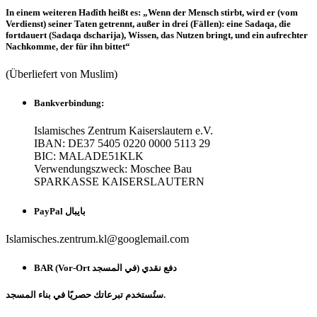
In einem weiteren Hadîth heißt es: „Wenn der Mensch stirbt, wird er (vom
Verdienst) seiner Taten getrennt, außer in drei (Fällen): eine Sadaqa, die
fortdauert (Sadaqa dscharija), Wissen, das Nutzen bringt, und ein aufrechter
Nachkomme, der für ihn bittet“
(Überliefert von Muslim)
Bankverbindung
:
Islamisches Zentrum Kaiserslautern e.V.
IBAN: DE37 5405 0220 0000 5113 29
BIC: MALADE51KLK
Verwendungszweck: Moschee Bau
SPARKASSE KAISERSLAUTERN
PayPal بايبال
Islamisches.zentrum.kl@googlemail.com
BAR (Vor-Ort في المسجد) دفع نقدي
ستُستخدم تبرعاتك حصريًا في بناء المسجد.