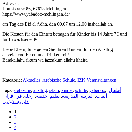
Adresse:
Hauptstraße 86, 67678 Mehlingen
https://www.yabadoo-mehlingen.de/
am Tag des Eid al Adha, den 09.07 um 12.00 inshaallah an.
Die Kosten für den Eintritt betragen für Kinder bis 14 Jahre 7€ und
für Erwachsene 3€.
Liebe Eltern, bitte geben Sie Ihren Kindern für den Ausflug
ausreichend Essen und Trinken mit!
Barakallahu fikum wa jazzakum allahu khaira
Kategorie:
Aktuelles
,
Arabische Schule
,
IZK Veranstaltungen
Tags:
arabische
,
ausflug
,
islam
,
kinder
,
schule
,
yabadoo
,
,
أطفال
,
قرآن
,
في
,
رحلة
,
حديقة
,
تعليم
,
المدرسة
,
العربية
,
ألعاب
كايزرسلاوترن
1
2
3
4