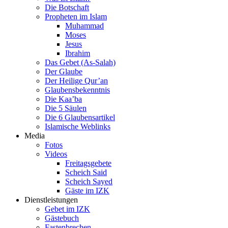
Die Botschaft
Propheten im Islam
Muhammad
Moses
Jesus
Ibrahim
Das Gebet (As-Salah)
Der Glaube
Der Heilige Qur’an
Glaubensbekenntnis
Die Kaa’ba
Die 5 Säulen
Die 6 Glaubensartikel
Islamische Weblinks
Media
Fotos
Videos
Freitagsgebete
Scheich Said
Scheich Sayed
Gäste im IZK
Dienstleistungen
Gebet im IZK
Gästebuch
Fastenbrechen